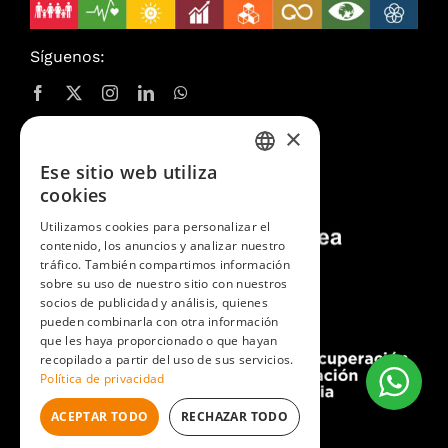
Síguenos:
×
Ese sitio web utiliza
SPANISH
cookies
CATALAN
Utilizamos cookies para personalizar el
contenido, los anuncios y analizar nuestro
ENGLISH
tráfico. También compartimos información
sobre su uso de nuestro sitio con nuestros
socios de publicidad y análisis, quienes
pueden combinarla con otra información
que les haya proporcionado o que hayan
recopilado a partir del uso de sus servicios.
Política de privacidad
ACEPTAR TODO
RECHAZAR TODO