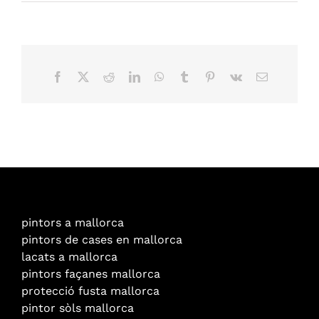
Facebook
X
Reddit
LinkedIn
WhatsApp
Tumblr
Pinterest
Vk
Email
pintors a mallorca
pintors de cases en mallorca
lacats a mallorca
pintors façanes mallorca
protecció fusta mallorca
pintor sòls mallorca